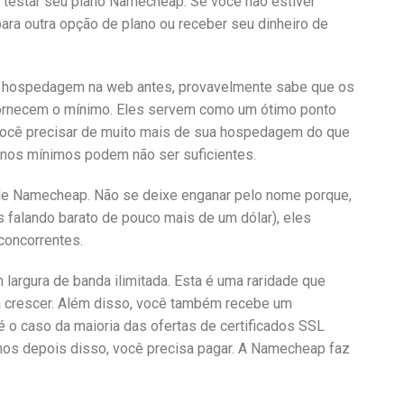
a testar seu plano Namecheap. Se você não estiver
para outra opção de plano ou receber seu dinheiro de
r hospedagem na web antes, provavelmente sabe que os
ornecem o mínimo. Eles servem como um ótimo ponto
você precisar de muito mais de sua hospedagem do que
lanos mínimos podem não ser suficientes.
 de Namecheap. Não se deixe enganar pelo nome porque,
 falando barato de pouco mais de um dólar), eles
concorrentes.
argura de banda ilimitada. Esta é uma raridade que
a crescer. Além disso, você também recebe um
 é o caso da maioria das ofertas de certificados SSL
 anos depois disso, você precisa pagar. A Namecheap faz