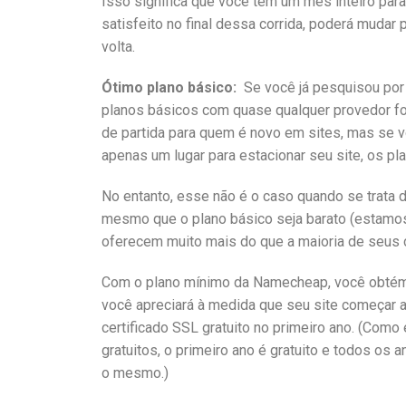
Isso significa que você tem um mês inteiro par
satisfeito no final dessa corrida, poderá mudar 
volta.
Ótimo plano básico:
Se você já pesquisou po
planos básicos com quase qualquer provedor f
de partida para quem é novo em sites, mas se 
apenas um lugar para estacionar seu site, os p
No entanto, esse não é o caso quando se trata
mesmo que o plano básico seja barato (estamos
oferecem muito mais do que a maioria de seus 
Com o plano mínimo da Namecheap, você obtém l
você apreciará à medida que seu site começar 
certificado SSL gratuito no primeiro ano. (Como
gratuitos, o primeiro ano é gratuito e todos os
o mesmo.)